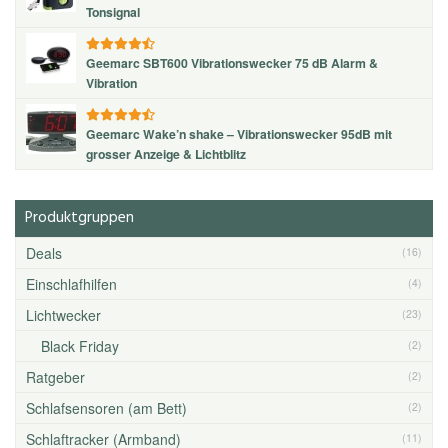
Tonsignal
Geemarc SBT600 Vibrationswecker 75 dB Alarm &
Vibration
Geemarc Wake’n shake – Vibrationswecker 95dB mit
grosser Anzeige & Lichtblitz
Produktgruppen
Deals
(16)
Einschlafhilfen
(4)
Lichtwecker
(23)
Black Friday
(2)
Ratgeber
(2)
Schlafsensoren (am Bett)
(2)
Schlaftracker (Armband)
(11)