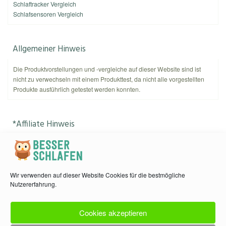
Schlaftracker Vergleich
Schlafsensoren Vergleich
Allgemeiner Hinweis
Die Produktvorstellungen und -vergleiche auf dieser Website sind ist
nicht zu verwechseln mit einem Produkttest, da nicht alle vorgestellten
Produkte ausführlich getestet werden konnten.
*Affiliate Hinweis
Als Amazon-Partner verdient
kannnichtschlafen.de
an qualifizierten
Käufen. Amazon und das Amazon-Logo sind Warenzeichen von
Amazon.com, Inc. oder eines seiner verbundenen Unternehmen.
Wir verwenden auf dieser Website Cookies für die bestmögliche
Nutzererfahrung.
Kontakt & Datenschutz
Cookies akzeptieren
Kontakt: info (at) kannnichtschlafen.de