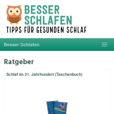
Skip
to
main
content
Besser Schlafen
Toggl
navig
Ratgeber
Schlaf im 21. Jahrhundert (Taschenbuch)