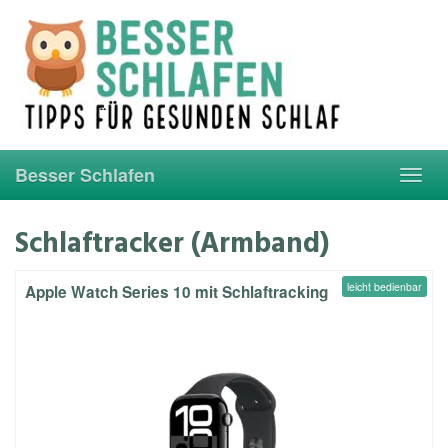
Skip
to
main
content
Besser Schlafen
Toggl
navig
Schlaftracker (Armband)
leicht bedienbar
Apple Watch Series 10 mit Schlaftracking