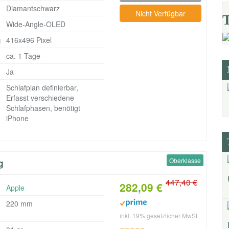
Diamantschwarz
Nicht Verfügbar
Wide-Angle-OLED
g
416x496 Pixel
ca. 1 Tage
Ja
Schlafplan definierbar,
Erfasst verschiedene
Schlafphasen, benötigt
iPhone
Oberklasse
g
447,40 €
282,09 €
Apple
220 mm
inkl. 19% gesetzlicher MwSt.