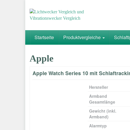
Skip
to
main
content
Startseite
Produktvergleiche
Schlaft
Apple
Apple Watch Series 10 mit Schlaftracki
Hersteller
Armband
Gesamtlänge
Gewicht (inkl.
Armband)
Alarmtyp