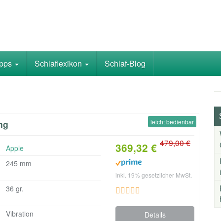
ipps
Schlaflexikon
Schlaf-Blog
leicht bedienbar
ng
479,00 €
369,32 €
Apple
245 mm
inkl. 19% gesetzlicher MwSt.
36 gr.
Vibration
Details