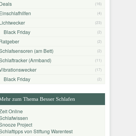
Deals
(16)
Einschlafhilfen
(4)
Lichtwecker
(23)
Black Friday
(2)
Ratgeber
(2)
Schlafsensoren (am Bett)
(2)
Schlaftracker (Armband)
(11)
Vibrationswecker
(17)
Black Friday
(2)
Mehr zum Thema Besser Schlafen
Zeit Online
Schlafwissen
Snooze Project
Schlaftipps von Stiftung Warentest