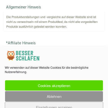
Allgemeiner Hinweis
Die Produktvorstellungen und -vergleiche auf dieser Website sind ist
nicht zu verwechseln mit einem Produkttest, da nicht alle vorgestellten
Produkte ausführlich getestet werden konnten.
*Affiliate Hinweis
Als Amazon-Partner verdient
kannnichtschlafen.de
an qualifizierten
Käufen. Amazon und das Amazon-Logo sind Warenzeichen von
Amazon.com, Inc. oder eines seiner verbundenen Unternehmen.
Wir verwenden auf dieser Website Cookies für die bestmögliche
Nutzererfahrung.
Kontakt & Datenschutz
Cookies akzeptieren
Kontakt: info (at) kannnichtschlafen.de
Copyright © 2026 KannNichtSchlafen.de
Ablehnen
Impressum
|
Datenschutzerklärung
neumann.digital
Einstellungen anzeigen