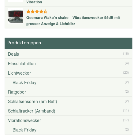
Vibration
Geemarc Wake’n shake – Vibrationswecker 95dB mit
grosser Anzeige & Lichtblitz
Produktgruppen
Deals
(16)
Einschlafhilfen
(4)
Lichtwecker
(23)
Black Friday
(2)
Ratgeber
(2)
Schlafsensoren (am Bett)
(2)
Schlaftracker (Armband)
(11)
Vibrationswecker
(17)
Black Friday
(2)