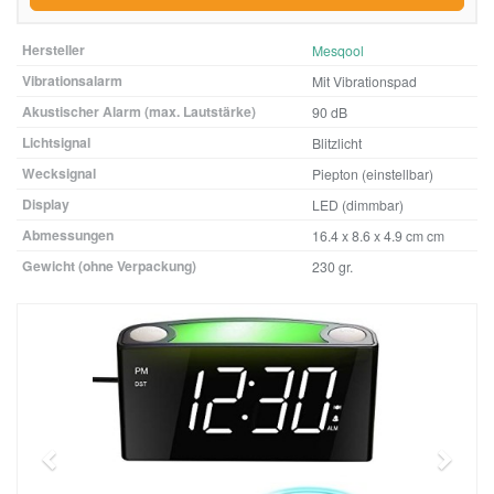
Hersteller
Mesqool
Vibrationsalarm
Mit Vibrationspad
Akustischer Alarm (max. Lautstärke)
90 dB
Lichtsignal
Blitzlicht
Wecksignal
Piepton (einstellbar)
Display
LED (dimmbar)
Abmessungen
16.4 x 8.6 x 4.9 cm cm
Gewicht (ohne Verpackung)
230 gr.