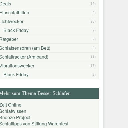
Deals
(16)
Einschlafhilfen
(4)
Lichtwecker
(23)
Black Friday
(2)
Ratgeber
(2)
Schlafsensoren (am Bett)
(2)
Schlaftracker (Armband)
(11)
Vibrationswecker
(17)
Black Friday
(2)
Mehr zum Thema Besser Schlafen
Zeit Online
Schlafwissen
Snooze Project
Schlaftipps von Stiftung Warentest