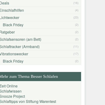
Deals
(16)
Einschlafhilfen
(4)
Lichtwecker
(23)
Black Friday
(2)
Ratgeber
(2)
Schlafsensoren (am Bett)
(2)
Schlaftracker (Armband)
(11)
Vibrationswecker
(17)
Black Friday
(2)
Mehr zum Thema Besser Schlafen
Zeit Online
Schlafwissen
Snooze Project
Schlaftipps von Stiftung Warentest