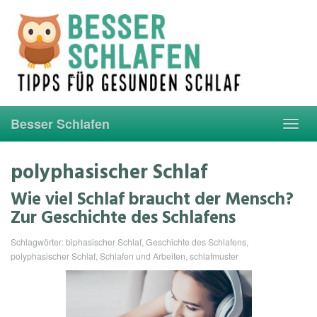
Skip
to
main
content
Besser Schlafen
Toggl
navig
polyphasischer Schlaf
Wie viel Schlaf braucht der Mensch?
Zur Geschichte des Schlafens
Schlagwörter:
biphasischer Schlaf
,
Geschichte des Schlafens
,
polyphasischer Schlaf
,
Schlafen und Arbeiten
,
schlafmuster