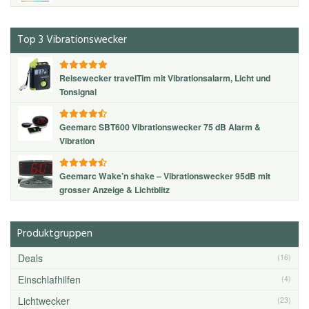
Top 3 Vibrationswecker
Reisewecker travelTim mit Vibrationsalarm, Licht und
Tonsignal
Geemarc SBT600 Vibrationswecker 75 dB Alarm &
Vibration
Geemarc Wake’n shake – Vibrationswecker 95dB mit
grosser Anzeige & Lichtblitz
Produktgruppen
Deals
(16)
Einschlafhilfen
(4)
Lichtwecker
(23)