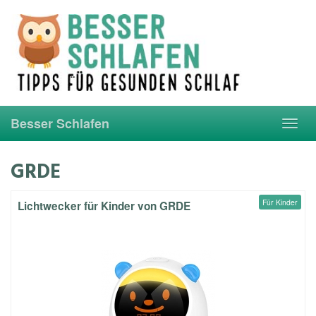
Skip
to
main
content
Besser Schlafen
Toggl
navig
GRDE
Für Kinder
Lichtwecker für Kinder von GRDE