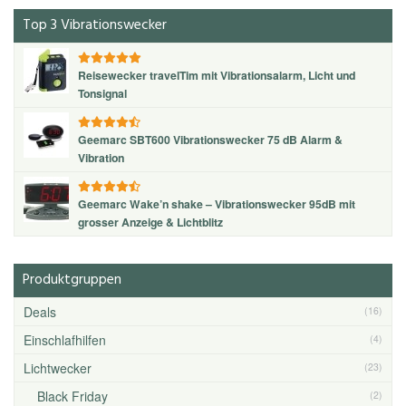
Top 3 Vibrationswecker
Reisewecker travelTim mit Vibrationsalarm, Licht und
Tonsignal
Geemarc SBT600 Vibrationswecker 75 dB Alarm &
Vibration
Geemarc Wake’n shake – Vibrationswecker 95dB mit
grosser Anzeige & Lichtblitz
Produktgruppen
Deals
(16)
Einschlafhilfen
(4)
Lichtwecker
(23)
Black Friday
(2)