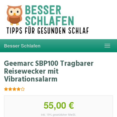
Skip
to
main
content
Besser Schlafen
Toggl
navig
Geemarc SBP100 Tragbarer
Reisewecker mit
Vibrationsalarm
55,00 €
inkl. 19% gesetzlicher MwSt.