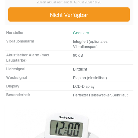
Zuletzt aktualisiert am: 8. August 2026 18:20
Nicht Verfügbar
Hersteller
Geemarc
Vibrationsalarm
Integriert (optionales
Vibrationspad)
Akustischer Alarm (max.
90 dB
Lautstärke)
Lichtsignal
Blitzlicht
Wecksignal
Piepton (einstellbar)
Display
LCD-Display
Besonderheit
Perfekter Reisewecker, Sehr laut