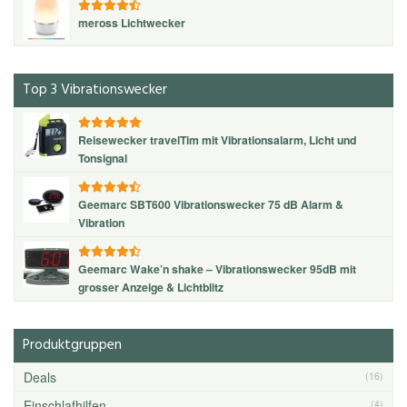
meross Lichtwecker
Top 3 Vibrationswecker
Reisewecker travelTim mit Vibrationsalarm, Licht und
Tonsignal
Geemarc SBT600 Vibrationswecker 75 dB Alarm &
Vibration
Geemarc Wake’n shake – Vibrationswecker 95dB mit
grosser Anzeige & Lichtblitz
Produktgruppen
Deals
(16)
Einschlafhilfen
(4)