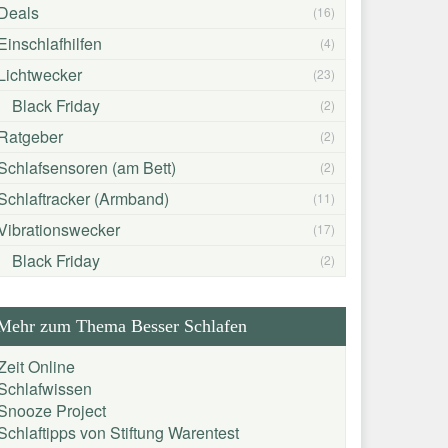
Deals
(16)
Einschlafhilfen
(4)
Lichtwecker
(23)
Black Friday
(2)
Ratgeber
(2)
Schlafsensoren (am Bett)
(2)
Schlaftracker (Armband)
(11)
Vibrationswecker
(17)
Black Friday
(2)
Mehr zum Thema Besser Schlafen
Zeit Online
Schlafwissen
Snooze Project
Schlaftipps von Stiftung Warentest