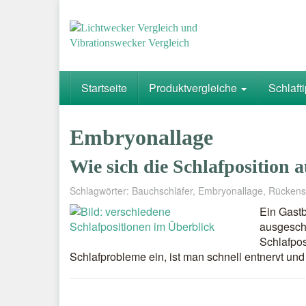
Skip
to
main
content
Startseite
Produktvergleiche
Schlaft
Embryonallage
Wie sich die Schlafposition a
Schlagwörter:
Bauchschläfer
,
Embryonallage
,
Rückens
Ein Gastb
ausgeschl
Schlafpos
Schlafprobleme ein, ist man schnell entnervt un