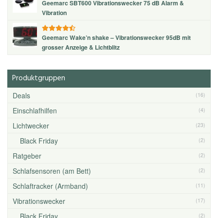
Geemarc SBT600 Vibrationswecker 75 dB Alarm &
Vibration
Geemarc Wake’n shake – Vibrationswecker 95dB mit
grosser Anzeige & Lichtblitz
Produktgruppen
Deals
(16)
Einschlafhilfen
(4)
Lichtwecker
(23)
Black Friday
(2)
Ratgeber
(2)
Schlafsensoren (am Bett)
(2)
Schlaftracker (Armband)
(11)
Vibrationswecker
(17)
Black Friday
(2)