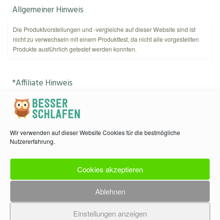
Allgemeiner Hinweis
Die Produktvorstellungen und -vergleiche auf dieser Website sind ist
nicht zu verwechseln mit einem Produkttest, da nicht alle vorgestellten
Produkte ausführlich getestet werden konnten.
*Affiliate Hinweis
Als Amazon-Partner verdient
kannnichtschlafen.de
an qualifizierten
Käufen. Amazon und das Amazon-Logo sind Warenzeichen von
Amazon.com, Inc. oder eines seiner verbundenen Unternehmen.
Wir verwenden auf dieser Website Cookies für die bestmögliche
Nutzererfahrung.
Kontakt & Datenschutz
Cookies akzeptieren
Kontakt: info (at) kannnichtschlafen.de
Copyright © 2026 KannNichtSchlafen.de
Ablehnen
Impressum
|
Datenschutzerklärung
neumann.digital
Einstellungen anzeigen